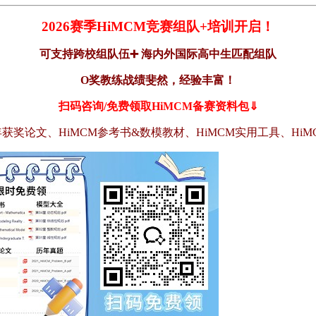
2026赛季HiMCM竞赛组队+培训开启！
可支持跨校组队伍➕ 海内外国际高中生匹配组队
O奖教练战绩斐然，经验丰富！
扫码咨询/免费领取
HiMCM
备赛资料包⇓
年获奖论文、HiMCM参考书&数模教材、HiMCM实用工具、Hi