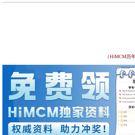
（HiMCM历