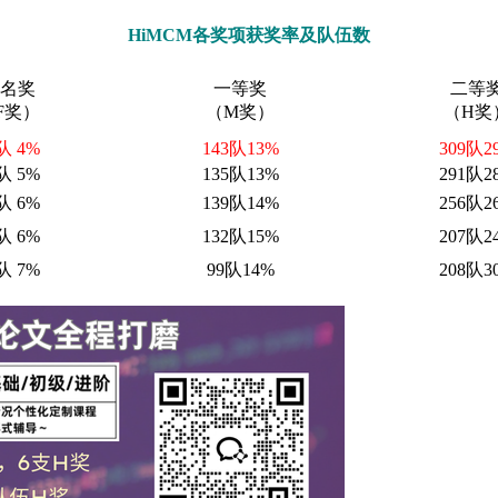
HiMCM各奖项获奖率及队伍数
名奖
一等奖
二等
F奖）
（M奖）
（H奖
队 4%
143队13%
309队2
队 5%
135队13%
291队2
队 6%
139队14%
256队2
队 6%
132队15%
207队2
队 7%
99队14%
208队3