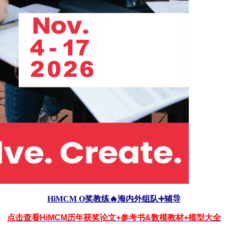
HiMCM O奖教练🔥海内外组队➕辅导
点击查看
HiMCM历年获奖论文+参考书&数模教材+模型大全