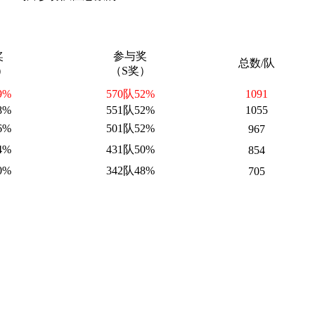
奖
参与奖
总数/队
）
（S奖）
9%
570
队
52%
1091
8%
551
队
52%
1055
6%
501队52%
967
4%
431队50%
854
0%
342队48%
705