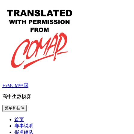
跳
至
内
容
HiMCM中国
高中生数模赛
菜单和挂件
首页
赛事说明
报名组队