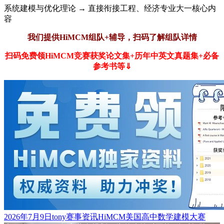
系统建模与优化理论 → 直接衔接工程、经济专业大一核心内
容
我们提供HiMCM组队+辅导，
扫码了解组队详情
扫码免费领HiMCM竞赛获奖论文集+历年中英文真题集+必备
参考书等⇓
发
作
分
标
2026年7月9日
tony
赛事资讯
HiMCM美国高中数学建模大赛