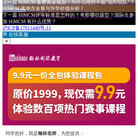
布
上
者
类
签
上一篇
HiMCM 备赛黄金规划！为什么绝对不能“临时组队”？
文
于
篇
HiMCM 奖项含金量与升学价值分析！
章
文
下
下一篇
HiMCM评审标准是怎样的？考察哪些题型？国际生参
章：
篇
加 HiMCM 有什么优势？
导
文
沪ICP备17011449号-11
航
章：
💬
在线客服
✕
同学您好，我是
翰林老师
，为您提供：