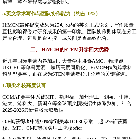
展望，整个流程需要逻辑闭环。
5.英文学术写作与团队协作能力（约占10%）
HiMCM最终提交成果为25页以内的英文正式论文，写作质量
直接影响评委对研究成果的第一印象。团队协作则体现在分工
是否合理、进度是否可控、成员间是否高效配合。
二、 HiMCM的STEM升学四大优势
近几年国际申请内卷加剧，大量学生堆叠AMC、物理碗、
UKCHO等单科竞赛，履历高度同质化。HiMCM作为跨学科
科研型赛事，正在成为STEM申请者拉开分差的关键赛道。
1.顶尖名校高度认可
COMAP赛事体系被MIT、斯坦福、加州理工、剑桥、牛津、
港大、港科大、新国立等全球顶尖院校招生体系熟知。结合
2025-2026最新名校录取数据：
O/F奖获得者中近90%拿到美本TOP30录取，超52%斩获藤
校、MIT、CMU等顶尖理工院校offer