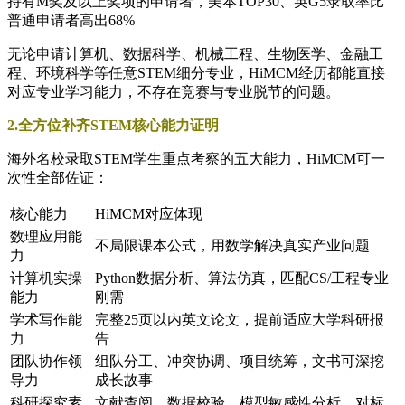
持有M奖及以上奖项的申请者，美本TOP30、英G5录取率比
普通申请者高出68%
无论申请计算机、数据科学、机械工程、生物医学、金融工
程、环境科学等任意STEM细分专业，HiMCM经历都能直接
对应专业学习能力，不存在竞赛与专业脱节的问题。
2.全方位补齐STEM核心能力证明
海外名校录取STEM学生重点考察的五大能力，HiMCM可一
次性全部佐证：
核心能力
HiMCM对应体现
数理应用能
不局限课本公式，用数学解决真实产业问题
力
计算机实操
Python数据分析、算法仿真，匹配CS/工程专业
能力
刚需
学术写作能
完整25页以内英文论文，提前适应大学科研报
力
告
团队协作领
组队分工、冲突协调、项目统筹，文书可深挖
导力
成长故事
科研探究素
文献查阅、数据校验、模型敏感性分析，对标