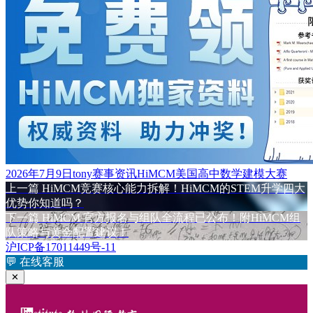
发
作
分
标
2026年7月9日
tony
赛事资讯
HiMCM美国高中数学建模大赛
布
上
者
类
签
上一篇
HiMCM竞赛核心能力拆解！HiMCM的STEM升学四大
文
于
篇
优势你知道吗？
章
文
下
下一篇
HiMCM 官方报名与组队全流程已公布！附HiMCM组
章：
篇
队策略与黄金配置建议！
导
文
沪ICP备17011449号-11
航
章：
💬
在线客服
✕