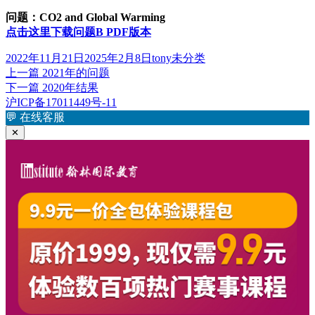
问题：CO2 and Global Warming
点击这里下载问题B PDF版本
发
作
分
2022年11月21日
2025年2月8日
tony
未分类
布
上
者
类
上一篇
2021年的问题
文
于
篇
下
下一篇
2020年结果
章
文
篇
沪ICP备17011449号-11
章：
文
💬
在线客服
导
章：
✕
航