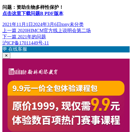
问题：资助生物多样性保护！
点击这里下载问题B PDF版本
发
作
分
2021年11月1日
2024年3月6日
tony
未分类
布
上
者
类
上一篇
2020HIMCM官方线上说明会第二场
文
于
篇
下
下一篇
2021年的问题
章
文
篇
沪ICP备17011449号-11
章：
文
💬
在线客服
导
章：
✕
航