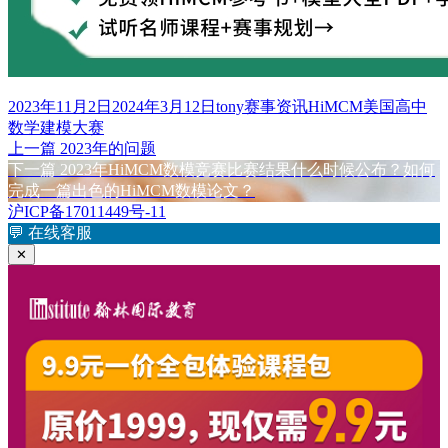
发
作
分
标
2023年11月2日
2024年3月12日
tony
赛事资讯
HiMCM美国高中
布
者
类
签
数学建模大赛
于
上
上一篇
2023年的问题
文
篇
下
下一篇
2023年HiMCM数模竞赛比赛结果什么时候公布？如何
章
文
篇
完成一篇出色的HiMCM数模论文？
章：
文
沪ICP备17011449号-11
导
章：
💬
在线客服
航
✕