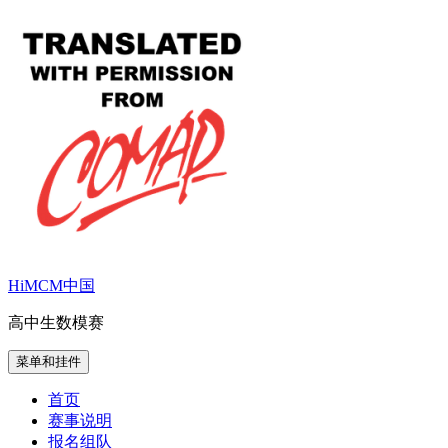
跳
至
内
容
HiMCM中国
高中生数模赛
菜单和挂件
首页
赛事说明
报名组队