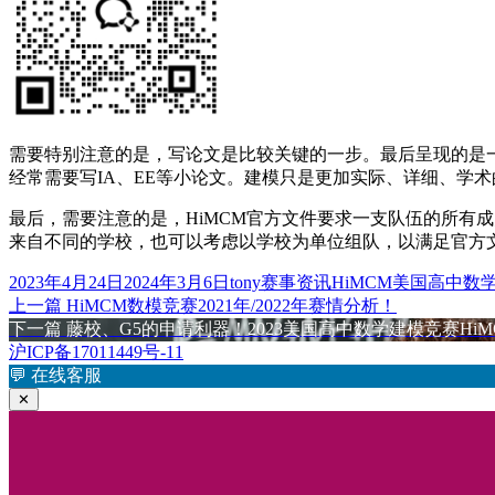
需要特别注意的是，写论文是比较关键的一步。最后呈现的是
经常需要写IA、EE等小论文。建模只是更加实际、详细、学
最后，需要注意的是，HiMCM官方文件要求一支队伍的所有
来自不同的学校，也可以考虑以学校为单位组队，以满足官方
发
作
分
标
2023年4月24日
2024年3月6日
tony
赛事资讯
HiMCM美国高中数
布
上
者
类
签
上一篇
HiMCM数模竞赛2021年/2022年赛情分析！
文
于
篇
下
下一篇
藤校、G5的申请利器！2023美国高中数学建模竞赛Hi
章
文
篇
沪ICP备17011449号-11
章：
文
💬
在线客服
导
章：
✕
航