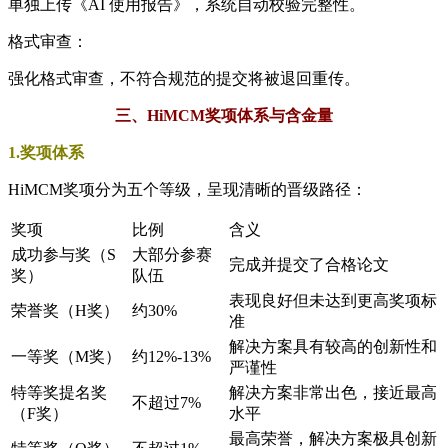
单独上传《AI 使用报告》，系统自动校验完整性。
格式审查：
强化格式审查，不符合规范的提交将被退回重传。
三、HiMCM奖项体系与含金量
1.奖项体系
HiMCM奖项分为五个等级，呈现清晰的晋级路径：
奖项
比例
含义
成功参与奖（S
大部分参赛
完成并提交了合格论文
奖）
队伍
表现良好但未达到更高奖项标
荣誉奖（H奖）
约30%
准
解决方案具有较高的创新性和
一等奖（M奖）
约12%-13%
严谨性
特等奖提名奖
解决方案非常出色，接近最高
不超过7%
（F奖）
水平
最高荣誉，解决方案极具创新