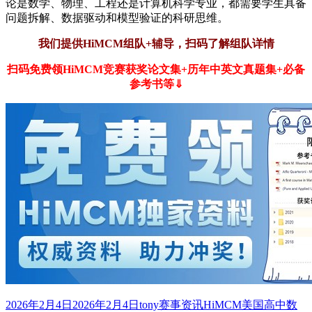
论是数学、物理、工程还是计算机科学专业，都需要学生具备
问题拆解、数据驱动和模型验证的科研思维。
我们提供HiMCM组队+辅导，
扫码了解组队详情
扫码免费领HiMCM竞赛获奖论文集+历年中英文真题集+必备
参考书等⇓
发
作
分
标
2026年2月4日
2026年2月4日
tony
赛事资讯
HiMCM美国高中数