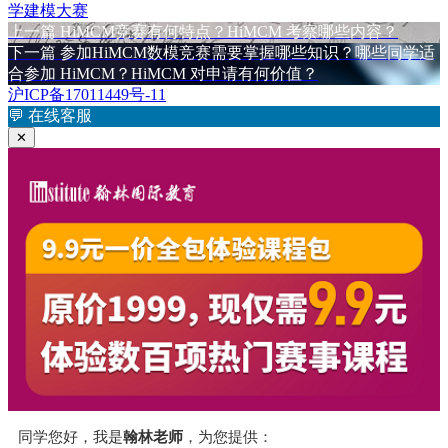
布
者
类
签
学建模大赛
于
上
上一篇
HiMCM竞赛有何特点？HiMCM 考察哪些内容？
文
篇
下
下一篇
参加HiMCM数模竞赛需要掌握哪些知识？哪些同学适
章
文
篇
合参加 HiMCM？HiMCM 对申请有何价值？
章：
文
沪ICP备17011449号-11
导
章：
💬
在线客服
航
✕
同学您好，我是
翰林老师
，为您提供：