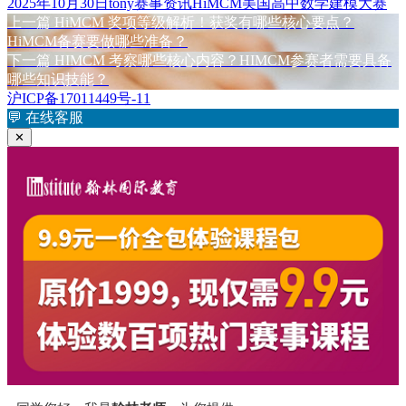
发
作
分
标
2025年10月30日
tony
赛事资讯
HiMCM美国高中数学建模大赛
布
上
者
类
签
上一篇
HiMCM 奖项等级解析！获奖有哪些核心要点？
文
于
篇
HiMCM备赛要做哪些准备？
章
文
下
下一篇
HIMCM 考察哪些核心内容？HIMCM参赛者需要具备
章：
篇
哪些知识技能？
导
文
沪ICP备17011449号-11
航
章：
💬
在线客服
✕