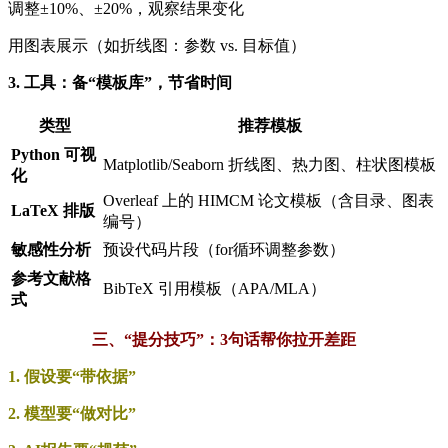
调整±10%、±20%，观察结果变化
用图表展示（如折线图：参数 vs. 目标值）
3. 工具：备“模板库”，节省时间
类型
推荐模板
Python 可视
Matplotlib/Seaborn 折线图、热力图、柱状图模板
化
Overleaf 上的 HIMCM 论文模板（含目录、图表
LaTeX 排版
编号）
敏感性分析
预设代码片段（for循环调整参数）
参考文献格
BibTeX 引用模板（APA/MLA）
式
三、“提分技巧”：3句话帮你拉开差距
1. 假设要“带依据”
2. 模型要“做对比”