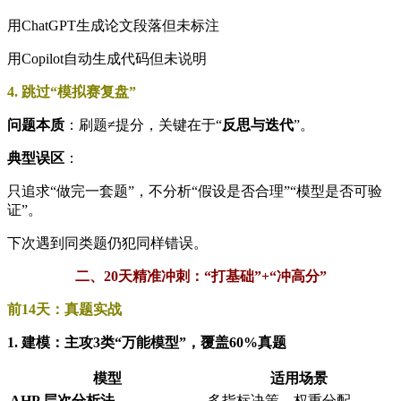
用ChatGPT生成论文段落但未标注
用Copilot自动生成代码但未说明
4. 跳过“模拟赛复盘”
问题本质
：刷题≠提分，关键在于“
反思与迭代
”。
典型误区
：
只追求“做完一套题”，不分析“假设是否合理”“模型是否可验
证”。
下次遇到同类题仍犯同样错误。
二、20天精准冲刺：“打基础”+“冲高分”
前14天：真题实战
1. 建模：主攻3类“万能模型”，覆盖60%真题
模型
适用场景
AHP 层次分析法
多指标决策、权重分配