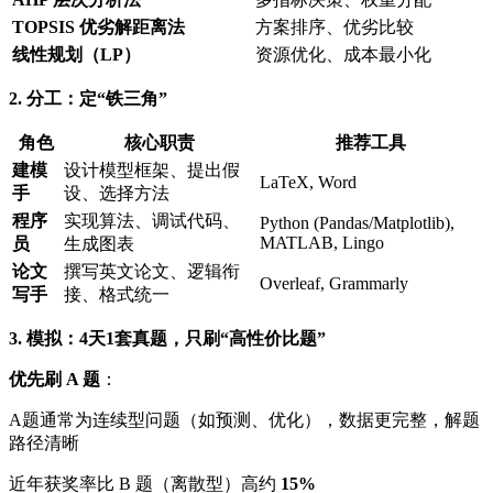
TOPSIS 优劣解距离法
方案排序、优劣比较
线性规划（LP）
资源优化、成本最小化
2. 分工：定“铁三角”
角色
核心职责
推荐工具
建模
设计模型框架、提出假
LaTeX, Word
手
设、选择方法
程序
实现算法、调试代码、
Python (Pandas/Matplotlib),
MATLAB, Lingo
员
生成图表
论文
撰写英文论文、逻辑衔
Overleaf, Grammarly
写手
接、格式统一
3. 模拟：4天1套真题，只刷“高性价比题”
优先刷 A 题
：
A题通常为连续型问题（如预测、优化），数据更完整，解题
路径清晰
近年获奖率比 B 题（离散型）高约
15%