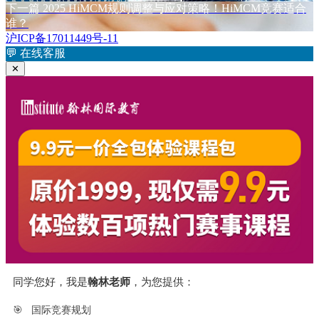
章
文
下
下一篇
2025 HiMCM规则调整与应对策略！HiMCM竞赛适合
章：
篇
谁？
导
文
沪ICP备17011449号-11
航
章：
💬
在线客服
✕
同学您好，我是
翰林老师
，为您提供：
🎯
国际竞赛规划