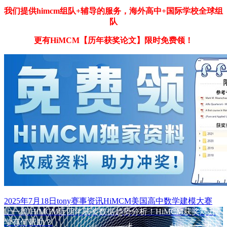
我们提供himcm组队+辅导的服务，海外高中+国际学校全球组
队
更有HiMCM【历年获奖论文】限时免费领！
发
作
分
标
2025年7月18日
tony
赛事资讯
HiMCM美国高中数学建模大赛
布
上
者
类
签
上一篇
HiMCM近四年获奖数据趋势分析！HiMCM获奖对升
文
于
篇
学有何帮助？