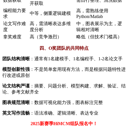
数据获取
需自行整理、清洗数据
开获取
编程能力要
高，需熟练使用
中等，侧重逻辑建模
求
Python/Matlab
论文写作难
高，需清晰表达多维
中，图表展示为主，逻
度
度分析
辑相对清晰
拿奖难度
高（竞争激烈）
略低（但技术门槛高）
四、O奖团队的共同特点
团队结构清晰
：通常有1名建模手、1名编程手、1-2名论文手
模型创新性强
：不是简单套用现有方法，而是根据问题特性进
行改进或原创
论文结构严谨
：摘要、问题分析、模型构建、求解、验证、结
论、参考文献齐全
图表规范清晰
：数据可视化能力强，图表标注完整
英文写作流畅
：语法准确、逻辑清晰、表达专业
2025新赛季HiMCM组队报名中！