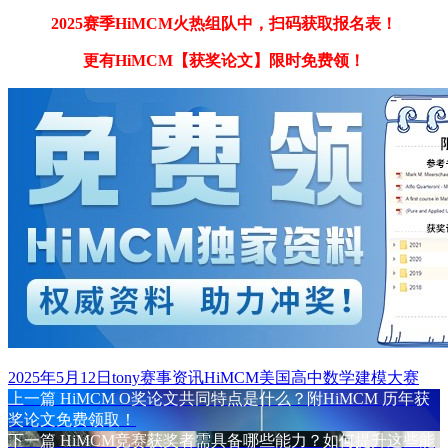
2025赛季HiMCM火热组队中，扫码获取报名表！
更有HiMCM【获奖论文】限时免费领！
发
作
分
标
2025年5月12日
tony
赛事资讯
HiMCM美国高中数学建模大赛
布
上
者
类
签
上一篇
HiMCM O奖论文共同特点是什么？附HiMCM 历年获
文
于
篇
奖论文免费领取！
章
文
下
下一篇
HiMCM竞赛获奖者需具备哪些能力？如何提升这些能