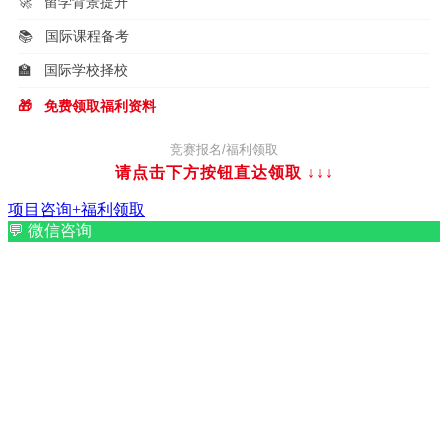
🚀
留学背景提升
📚
国际课程备考
🏫
国际学校择校
🎁
免费领取福利资料
竞赛报名/福利领取
请点击下方按钮直达领取
↓↓↓
项目咨询+福利领取
💬
微信咨询