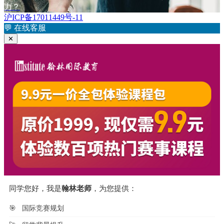
章：
篇
力？
导
文
沪ICP备17011449号-11
航
章：
💬
在线客服
✕
同学您好，我是
翰林老师
，为您提供：
🎯
国际竞赛规划