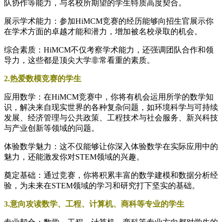
队协作等能力，与名校所期望的学生特质高度契合。
展示学术能力：参加HiMCM竞赛的经历能够向招生官展示你
在学术方面的卓越才能和潜力，增加被名校录取的机会。
综合素质：HiMCM不仅考察学术能力，还强调团队合作和领
导力，这些都是顶尖大学非常看重的素质。
2.热爱数模竞赛的学生
应用数学：在HiMCM竞赛中，你将有机会运用所学的数学知
识，解决来自现实世界的各种复杂问题，如环境科学与可持续
发展、经济管理与公共政策、工程技术与社会服务、新兴科技
与产业创新等领域的问题。
体验数学魅力：这不仅能够让你深入体验数学在实际应用中的
魅力，还能激发你对STEM领域的兴趣。
奠定基础：通过竞赛，你将积累丰富的数学建模和数据分析经
验，为未来在STEM领域的学习和研究打下坚实的基础。
3.意向攻读数学、工程、计算机、商科等专业的学生