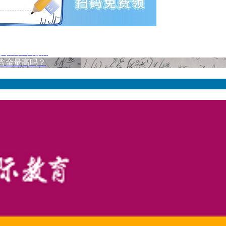
O奖成功率翻倍
？含金量高吗？