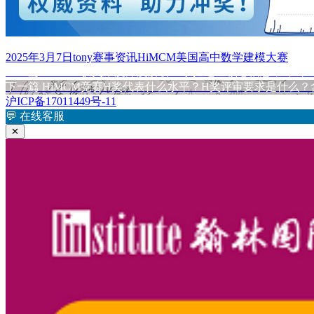
发
作
分
标
2025年3月7日
tony
赛事资讯
HiMCM美国高中数学建模大赛
布
上
者
类
签
上一篇
HiMCM获奖难度深度解析！掌握这些核心信息，冲击
文
于
篇
下
下一篇
HiMCM竞赛H奖代表什么水平？H奖评审要求是什么
章
文
篇
沪ICP备17011449号-11
章：
文
💬
在线客服
导
章：
✕
航