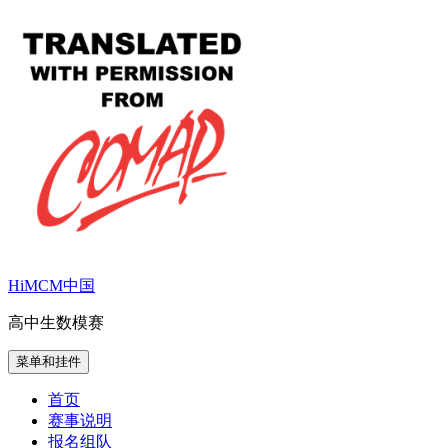
跳
至
内
容
HiMCM中国
高中生数模赛
菜单和挂件
首页
赛事说明
报名组队