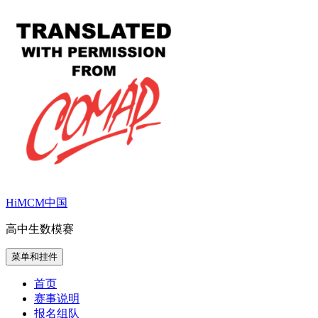
跳
至
内
容
HiMCM中国
高中生数模赛
菜单和挂件
首页
赛事说明
报名组队