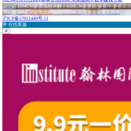
布
上
者
类
签
上一篇
HiMCM参赛流程详解！HiMCM参赛前/参赛中/参赛
文
于
篇
下
下一篇
HiMCM获奖比例如何？HiMCM竞赛含金量几许？
章
文
篇
沪ICP备17011449号-11
章：
文
💬
在线客服
导
章：
✕
航