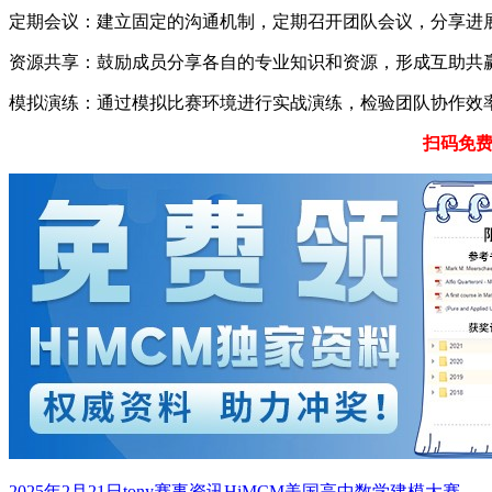
定期会议：建立固定的沟通机制，定期召开团队会议，分享进
资源共享：鼓励成员分享各自的专业知识和资源，形成互助共
模拟演练：通过模拟比赛环境进行实战演练，检验团队协作效
扫码免费
发
作
分
标
2025年2月21日
tony
赛事资讯
HiMCM美国高中数学建模大赛