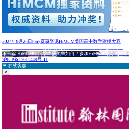
发
作
分
标
2024年9月26日
tony
赛事资讯
HiMCM美国高中数学建模大赛
布
上
者
类
签
上一篇
2024HiMCM竞赛时间安排！HiMCM为什么这么火？
文
于
篇
下
下一篇
HiMCM中国学生获奖率如何？参加HiMCM需要做好
章
文
篇
沪ICP备17011449号-11
章：
文
💬
在线客服
导
章：
✕
航