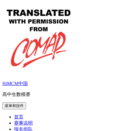
跳
至
内
容
HiMCM中国
高中生数模赛
菜单和挂件
首页
赛事说明
报名组队