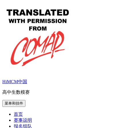
跳
至
内
容
HiMCM中国
高中生数模赛
菜单和挂件
首页
赛事说明
报名组队