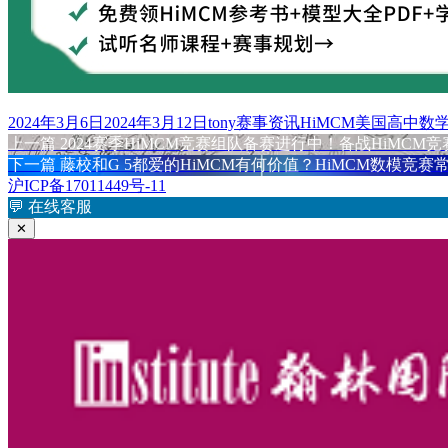
发
作
分
标
2024年3月6日
2024年3月12日
tony
赛事资讯
HiMCM美国高中数
布
上
者
类
签
上一篇
2024赛季HiMCM竞赛组队备赛进行中！备战HiMCM
文
于
篇
下
下一篇
藤校和G 5都爱的HiMCM有何价值？HiMCM数模竞
章
文
篇
沪ICP备17011449号-11
章：
文
💬
在线客服
导
章：
✕
航