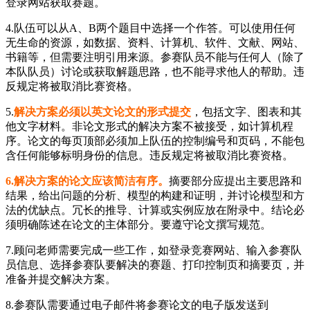
登录网站获取赛题。
4.队伍可以从A、B两个题目中选择一个作答。可以使用任何
无生命的资源，如数据、资料、计算机、软件、文献、网站、
书籍等，但需要注明引用来源。参赛队员不能与任何人（除了
本队队员）讨论或获取解题思路，也不能寻求他人的帮助。违
反规定将被取消比赛资格。
5.
解决方案必须以英文论文的形式提交
，包括文字、图表和其
他文字材料。非论文形式的解决方案不被接受，如计算机程
序。论文的每页顶部必须加上队伍的控制编号和页码，不能包
含任何能够标明身份的信息。违反规定将被取消比赛资格。
6.解决方案的论文应该简洁有序。
摘要部分应提出主要思路和
结果，给出问题的分析、模型的构建和证明，并讨论模型和方
法的优缺点。冗长的推导、计算或实例应放在附录中。结论必
须明确陈述在论文的主体部分。要遵守论文撰写规范。
7.顾问老师需要完成一些工作，如登录竞赛网站、输入参赛队
员信息、选择参赛队要解决的赛题、打印控制页和摘要页，并
准备并提交解决方案。
8.参赛队需要通过电子邮件将参赛论文的电子版发送到