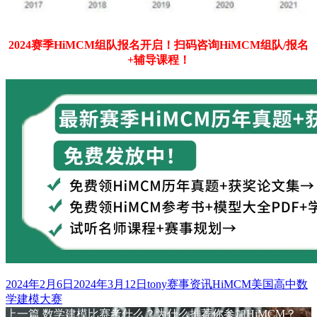
2024赛季HiMCM组队报名开启！扫码咨询HiMCM组队/报名
+辅导课程！
发
作
分
标
2024年2月6日
2024年3月12日
tony
赛事资讯
HiMCM美国高中数
布
者
类
签
学建模大赛
于
上
上一篇
数学建模比赛考什么？为什么推荐你参加HiMCM？