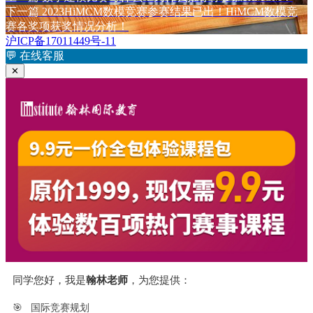
文
篇
下
下一篇
2023HiMCM数模竞赛参赛结果已出！HiMCM数模竞
章
文
篇
赛各奖项获奖情况分析！
章：
文
沪ICP备17011449号-11
导
章：
💬
在线客服
航
✕
同学您好，我是
翰林老师
，为您提供：
🎯
国际竞赛规划