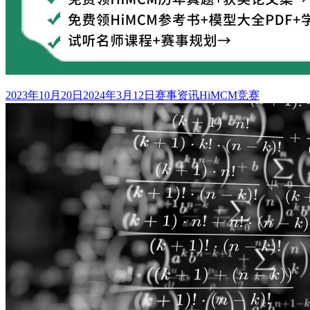
发
分
标
2023年10月20日
2024年3月12日
赛事资讯
HiMCM竞赛
布
类
签
于