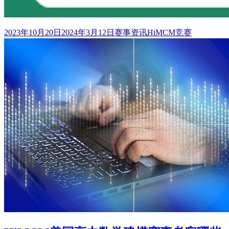
发
分
标
2023年10月20日
2024年3月12日
赛事资讯
HiMCM竞赛
布
类
签
于