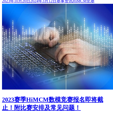
发
分
标
2023年10月20日
2024年3月12日
赛事资讯
HiMCM竞赛
布
类
签
于
2023赛季HiMCM数模竞赛报名即将截
止！附比赛安排及常见问题！