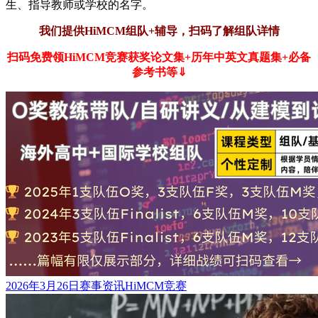
生、指导教师或学校的名字。
我们提供HiMCM组队+辅导，
扫码了解组队详情
扫码免费领HiMCM竞赛获奖论文集+历年中英文真题集+必备
参考书等⇓
发
分
标
2026年3月26日
赛事资讯
HiMCM竞赛
布
类
签
于