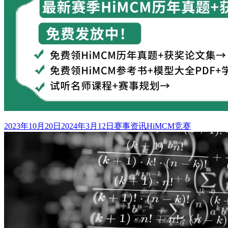
发
分
标
2023年10月20日
2024年3月12日
赛事资讯
HiMCM竞赛
布
类
签
于