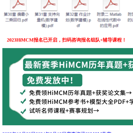
2023HiMCM报名已开启，扫码咨询报名组队+辅导课程！