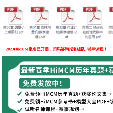
2023HiMCM报名已开启，扫码咨询报名组队+辅导课程！